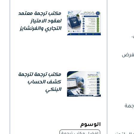
مكتب ترجمة معتمد
لعقود الامتياز
التجاري والفرنشايز
يفرض
مكتب ترجمة لترجمة
كشف الحساب
البنكي
جمة
الوسوم