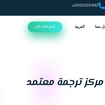
201031337492+
ل معنا
العربية
ترجم ملف الان
مركز ترجمة معتمد