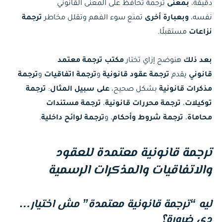
دقيقة،
بمعنى
ترجمة تحافظ على المعنى القانوني
نفسه،
وبعبارة أخرى
تمنع سوء الفهم وتقلل مخاطر
ترجمة
نزاعات
مستقبلًا.
بعد ذلك
هنوضح إزاي تختار
مكتب ترجمة معتمد
قانوني
يقدم
ترجمة عقود قانونية
و
ترجمة اتفاقيات
و
ترجمة
مذكرات قانونية
بشكل صحيح،
على سبيل المثال
:
ترجمة
توكيلات
،
ترجمة محررات قانونية
،
ترجمة مستندات
محاماة
،
ترجمة شروط وأحكام
، و
ترجمة لوائح داخلية
.
ترجمة قانونية معتمدة للعقود
والاتفاقيات والمذكرات الرسمية
ليه “ترجمة قانونية معتمدة” مش اختيار…
دي ضرورة؟