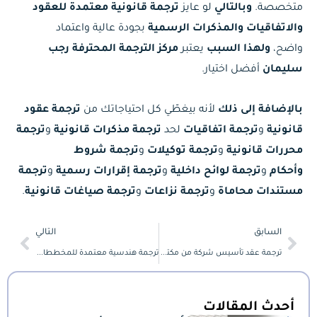
متخصصة.
وبالتالي
لو عايز
ترجمة قانونية معتمدة للعقود
والاتفاقيات والمذكرات الرسمية
بجودة عالية واعتماد
واضح،
ولهذا السبب
يعتبر
مركز الترجمة المحترفة رجب
سليمان
أفضل اختيار.
بالإضافة إلى ذلك
لأنه بيغطّي كل احتياجاتك من
ترجمة عقود
قانونية
و
ترجمة اتفاقيات
لحد
ترجمة مذكرات قانونية
و
ترجمة
محررات قانونية
و
ترجمة توكيلات
و
ترجمة شروط
وأحكام
و
ترجمة لوائح داخلية
و
ترجمة إقرارات رسمية
و
ترجمة
مستندات محاماة
و
ترجمة نزاعات
و
ترجمة صياغات قانونية
.
Next
Prev
السابق
التالي
ترجمة عقد تأسيس شركة من مكتب ترجمة معتمد للشؤون التجارية
ترجمة هندسية معتمدة للمخططات والمواصفات والتقارير الفنية
أحدث المقالات