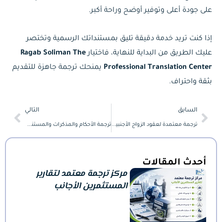
على جودة أعلى وتوفير أوضح وراحة أكبر.
إذا كنت تريد خدمة دقيقة تليق بمستنداتك الرسمية وتختصر
عليك الطريق من البداية للنهاية، فاختيار
Ragab Soliman The
Professional Translation Center
يمنحك ترجمة جاهزة للتقديم
بثقة واحتراف.
Next
Prev
السابق
التالي
ترجمة معتمدة لعقود الزواج الأجنبية وإجراءات التوثيق
ترجمة الأحكام والمذكرات والمستندات القضائية من مكتب معتمد
أحدث المقالات
مركز ترجمة معتمد لتقارير
المستثمرين الأجانب