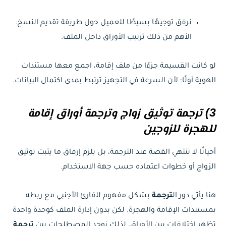
نرفق توجيهًا بسيطًا للعميل حول طريقة تقديم النسخ.
الأهم من ذلك ترتيب الأوراق داخل الملف.
لو كانت القسيمة جزءًا من ملف إقامة، اجمع معها مستندات
الهوية أولًا؛ لأن السرعة في التجهيز ترتبط بمدى اكتمال البيانات.
3) ترجمة توثيق زواج وترجمة أوراق إقامة
للهجرة للزوجين
أحيانًا لا تنتهي القصة عند الترجمة، بل يلزم إرفاق ما يثبت توثيق
الزواج أو خطوات اعتماده حسب جهة الاستخدام.
هنا يأتي دور ال
ترجمة
بشكل مفهوم للقارئ الأجنبي مع ربطه
بمستندات الإقامة والهجرة. لكن بدون إدارة الملف كوحدة واحدة
تظهر اختلافات بين الأوراق، لذلك نوحد المصطلحات بين
ترجمة