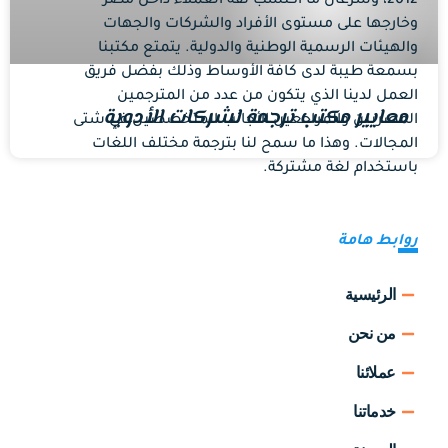
2012، وسرعان ما اكتسب ثقة العملاء داخل مصر
وخارجها على مستوى الأفراد والشركات والجهات
والهيئات الرسمية الوطنية والدولية. يتمتع مكتبنا
بسمعة طيبة لدى كافة الأوساط وذلك بفضل فريق
العمل لدينا الذي يتكون من عدد من المترجمين
معايير مكتب ترجمة لشركات الأدوية
المصريين والمراجعين الأجانب المتخصصين في شتى
المجالات. وهذا ما سمح لنا بترجمة مختلف اللغات
باستخدام لغة مشتركة.
روابط هامة
الرئيسية
من نحن
عملائنا
خدماتنا