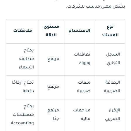
بشكل مهني مناسب للشركات.
نوع
مستوى
الاستخدام
ملاحظات
المستند
الدقة
يحتاج
السجل
تعاقدات
مرتفع
مطابقة
التجاري
وبنوك
الأسماء
البطاقة
ملفات
تحتاج أرقامًا
مرتفع
الضريبية
ضريبية
دقيقة
يحتاج
الإقرار
مراجعات
مرتفع
مصطلحات
الضريبي
مالية
جدًا
Accounting