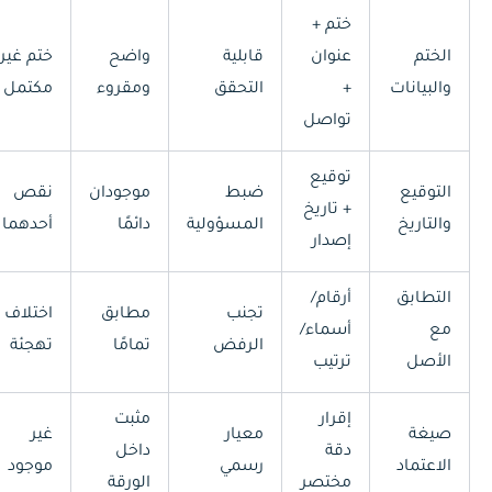
ختم +
الختم
عنوان
قابلية
واضح
ختم غير
والبيانات
+
التحقق
ومقروء
مكتمل
تواصل
توقيع
التوقيع
ضبط
موجودان
نقص
+ تاريخ
والتاريخ
المسؤولية
دائمًا
أحدهما
إصدار
التطابق
أرقام/
تجنب
مطابق
اختلاف
مع
أسماء/
الرفض
تمامًا
تهجئة
الأصل
ترتيب
إقرار
مثبت
صيغة
معيار
غير
دقة
داخل
الاعتماد
رسمي
موجود
مختصر
الورقة