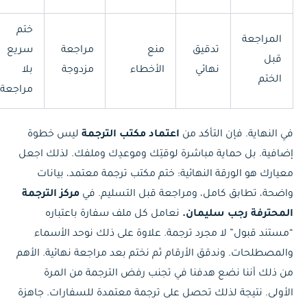
ختم
المراجعة
تدقيق
منع
مراجعة
سريع
قبل
نهائي
الأخطاء
مزدوجة
بلا
الختم
مراجعة
في النهاية. فإن التأكد من
اعتماد مكتب الترجمة
ليس خطوة
إضافية. بل حماية مباشرة لوقتِك وموعدِك وملفك. لذلك اجعل
معيارك هو الورقة النهائية: ختم مكتب ترجمة معتمد، بيانات
واضحة، تطابق كامل، ومراجعة قبل التسليم. في
مركز الترجمة
المحترفة رجب سليمان.
نعامل كل ملف سفارة باعتباره
“مستند قبول” لا مجرد ترجمة. علاوة على ذلك نوحد الأسماء
والمصطلحات. وندقق الأرقام ثم نختم بعد مراجعة نهائية. الأهم
من ذلك أننا نضع هدفنا في تجنب رفض الترجمة من المرة
الأولى. نتيجة لذلك تحصل على ترجمة معتمدة للسفارات. جاهزة