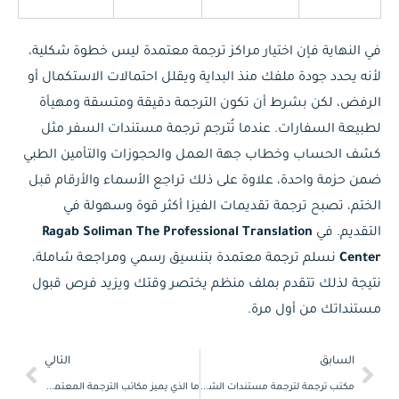
في النهاية فإن اختيار مراكز ترجمة معتمدة ليس خطوة شكلية،
لأنه يحدد جودة ملفك منذ البداية ويقلل احتمالات الاستكمال أو
الرفض، لكن بشرط أن تكون الترجمة دقيقة ومتسقة ومهيأة
لطبيعة السفارات. عندما تُترجم ترجمة مستندات السفر مثل
كشف الحساب وخطاب جهة العمل والحجوزات والتأمين الطبي
ضمن حزمة واحدة، علاوة على ذلك تراجع الأسماء والأرقام قبل
الختم، تصبح ترجمة تقديمات الفيزا أكثر قوة وسهولة في
التقديم. في
Ragab Soliman The Professional Translation
Center
نسلم ترجمة معتمدة بتنسيق رسمي ومراجعة شاملة،
نتيجة لذلك تتقدم بملف منظم يختصر وقتك ويزيد فرص قبول
مستنداتك من أول مرة.
Next
Prev
السابق
التالي
مكتب ترجمة لترجمة مستندات الشحن والتخليص الجمركي
ما الذي يميز مكاتب الترجمة المعتمدة عن غيرها