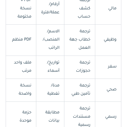
ترجمة
PDF +
أرقام/
مالي
كشف
نسخة
عملة/فترة
حساب
مختومة
ترجمة
الاسم/
وظيفي
خطاب جهة
المنصب/
PDF منظم
العمل
الراتب
ترجمة
تواريخ/
ملف واحد
سفر
حجوزات
أسماء
مرتب
ترجمة
مدة/
نسخة
صحي
تأمين طبي
تغطية
واضحة
ترجمة
مطابقة
حزمة
رسمي
مستندات
بيانات
موحدة
رسمية