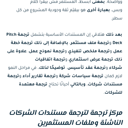
وواضحة.
بمعنى
أبسط، المستثمر مش بيقرأ كلام
وبس،
بعبارة أخرى
هو بيقيّم ثقة وجودية المشروع من كل
سطر.
بعد ذلك
هتلاقي إن المستندات الأساسية بتشمل
ترجمة Pitch
Deck
و
ترجمة ملف مستثمر
،
بالإضافة إلى ذلك
ترجمة خطة
عمل
و
ترجمة ملخص تنفيذي
و
ترجمة نموذج عمل
،
علاوة على
ذلك
ترجمة عرض استثماري
و
ترجمة اتفاقيات
شركاء
و
ترجمة عقد تأسيس
.
توضيحًا لذلك
، في مراحل النمو
لازم كمان
ترجمة سياسات شركة
و
ترجمة تقارير أداء
و
ترجمة
مستندات شركات
،
وبالتالي
أحيانًا تحتاج
ترجمة معتمدة
للشركات
.
مركز ترجمة لترجمة مستندات الشركات
الناشئة وملفات المستثمرين