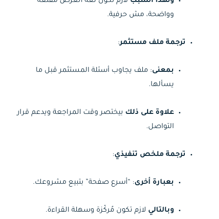
ولهذا السبب
لازم تكون لغة العرض مقنعة
وواضحة، مش حرفية.
ترجمة ملف مستثمر
:
بمعنى
: ملف يجاوب أسئلة المستثمر قبل ما
يسألها.
علاوة على ذلك
بيختصر وقت المراجعة ويدعم قرار
التواصل.
ترجمة ملخص تنفيذي
:
بعبارة أخرى
: “أسرع صفحة” بتبيع مشروعك.
وبالتالي
لازم تكون مُركّزة وسهلة القراءة.