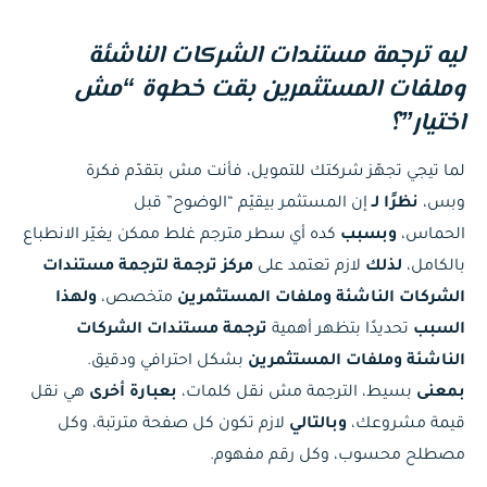
ليه ترجمة مستندات الشركات الناشئة
وملفات المستثمرين بقت خطوة “مش
اختيار”؟
لما تيجي تجهّز شركتك للتمويل، فأنت مش بتقدّم فكرة
وبس،
نظرًا لـ
إن المستثمر بيقيّم “الوضوح” قبل
الحماس،
وبسبب
كده أي سطر مترجم غلط ممكن يغيّر الانطباع
بالكامل،
لذلك
لازم تعتمد على
مركز ترجمة لترجمة مستندات
الشركات الناشئة وملفات المستثمرين
متخصص،
ولهذا
السبب
تحديدًا بتظهر أهمية
ترجمة مستندات الشركات
الناشئة وملفات المستثمرين
بشكل احترافي ودقيق.
بمعنى
بسيط، الترجمة مش نقل كلمات،
بعبارة أخرى
هي نقل
قيمة مشروعك،
وبالتالي
لازم تكون كل صفحة مترتبة، وكل
مصطلح محسوب، وكل رقم مفهوم.