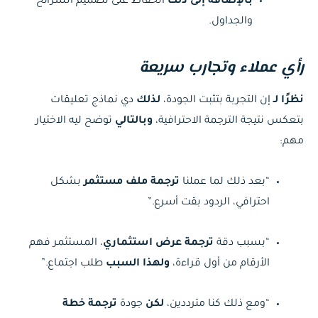
بالإضافة إلى ذلك
الحفاظ على تصميم الشرائح
والجداول.
رأي عملاء وتجارب سريعة
نظرًا لـ
إن التجربة بتثبت الجودة،
لذلك
دي نماذج تعليقات
بتعكس نتيجة الترجمة الاحترافية،
وبالتالي
توضح ليه الاختيار
مهم:
“بعد ذلك لما عملنا
ترجمة ملف مستثمر
بشكل
احترافي، الردود بقت أسرع.”
“بسبب دقة
ترجمة عرض استثماري
، المستثمر فهم
الأرقام من أول قراءة،
ولهذا السبب
طلب اجتماع.”
“ومع ذلك كنا مترددين،
لكن
جودة
ترجمة خطة