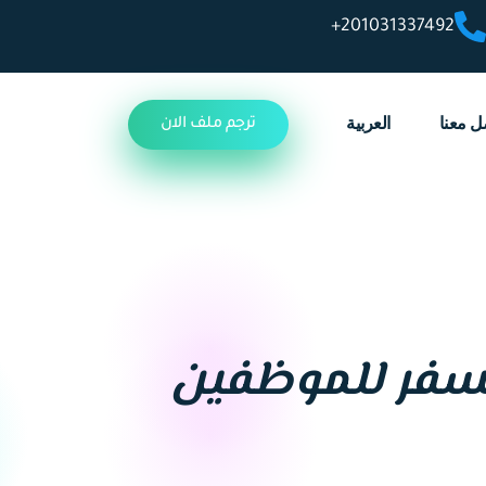
201031337492+
ل معنا
العربية
ترجم ملف الان
السفر للموظفين