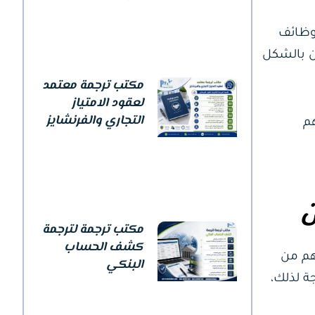
لوظائف
ن بالشكل
مكتب ترجمة معتمد
لعقود الامتياز
التجاري والفرنشايز
هم
ن
مكتب ترجمة لترجمة
كشف الحساب
هم من
البنكي
ة لذلك،