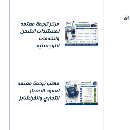
اق
مركز ترجمة معتمد
لمستندات الشحن
والخدمات
اللوجستية
مكتب ترجمة معتمد
لعقود الامتياز
التجاري والفرنشايز