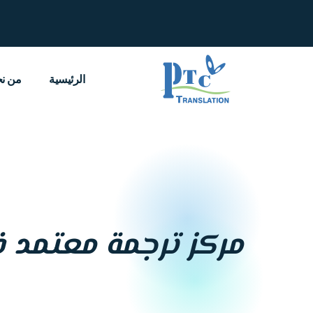
خطي
لى
لمحتوى
الرئيسية
من ن
مركز ترجمة معتمد ف