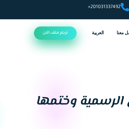
201031337492+
ل معنا
العربية
ترجم ملف الان
 الرسمية وختمها