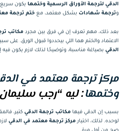
الدقي لترجمة الأوراق الرسمية وختمها
يكون سريع و
و
ترجمة شهادات
بشكل معتمد، مع
ختم ترجمة معت
بعد ذلك، مهم تعرف إن في فرق بين مجرد
مكاتب ترج
الاعتماد والختم هما اللي بيحددوا قبول الورق. على سب
الدقي
بصياغة مناسبة، وتوضيحًا لذلك لازم يكون فيه إ
مركز ترجمة معتمد في الدقي
وختمها
: ليه “رجب سليمان”
بسبب إن الدقي فيها
مكاتب ترجمة الدقي
كتير، فالم
لوحده. لذلك، اختيار
مركز ترجمة معتمد في الدقي
لازم
صح من أول مرة.