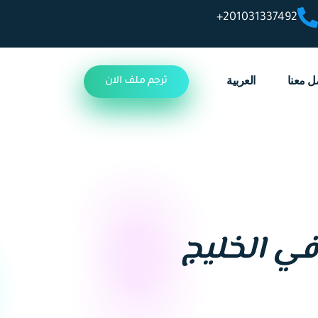
201031337492+
ل معنا
العربية
ترجم ملف الان
في الخليج