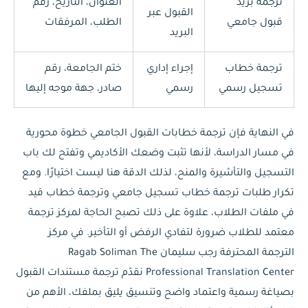
ترجمة بريد
العنوان، التاريخ، رقم
القبول عبر
قبول جامعي
الطلب، المرفقات
البريد
ترجمة خطاب
إجراء إداري
ختم الجامعة، رقم
تسجيل رسمي
رسمي
صادر، جهة موجه إليها
في النهاية فإن ترجمة خطابات القبول الجامعي خطوة محورية
في مسار الدراسة، لأنها تثبت وضعك الأكاديمي وتفتح لك باب
التسجيل والتأشيرة والمنح، لذلك الدقة هنا ليست اختيارًا. ومع
تكرار طلبات ترجمة خطاب تسجيل جامعي وترجمة خطاب قيد
في ملفات الطلاب، علاوة على ذلك تصبح الحاجة لمركز ترجمة
معتمد للطلاب ضرورة لتفادي الرفض أو التأخير. في مركز
الترجمة المحترفة رجب سليمان Ragab Soliman The
Professional Translation Center نقدّم ترجمة مستندات القبول
بصياغة رسمية واعتماد واضح وتنسيق يليق بملفك، الأهم من