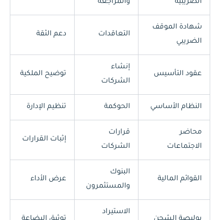
الضريبية
والمراجعة
شهادة الموقف
التعاقدات
دعم الثقة
الضريبي
إنشاء
عقود التأسيس
توضيح الملكية
الشركات
النظام الأساسي
الحوكمة
تنظيم الإدارة
محاضر
قرارات
إثبات القرارات
الاجتماعات
الشركات
البنوك
القوائم المالية
عرض الأداء
والمستثمرون
الاستيراد
بوليصة الشحن
توثيق البضاعة