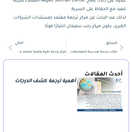
علاوة على ذلك، يمنح Ragab Soliman Center العملاء سرعة
تنفيذ مع الحفاظ على السرية.
لذلك عند البحث عن مركز ترجمة معتمد لمستندات الشركات
الكبرى، يكون مركز رجب سليمان اختيارًا قويًا.
Next
Prev
السابق
التالي
مكتب ترجمة هندسية للمواصفات الفنية والمخططات
مركز ترجمة طبية وتقنية معتمد في الدقي
أحدث المقالات
أهمية ترجمة كشف الدرجات