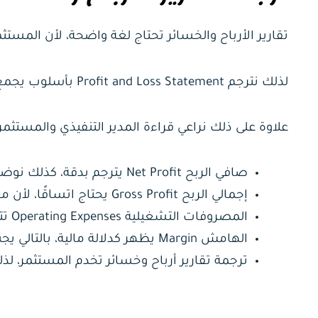
تقارير الأرباح والخسائر تحتاج لغة واضحة، لأن الم
لذلك نترجم Profit and Loss Statement بأسلوب يجمع بين الدقة المحاسبية والوضوح التجاري.
علاوة على ذلك نراعي قراءة المدير التنفيذي والمستثم
صافي الربح Net Profit يترجم بدقة، كذلك نوضح موقعه داخل التقرير.
إجمالي الربح Gross Profit يحتاج اتساقًا، لأن معناه يختلف عن الإيراد.
المصروفات التشغيلية Operating Expenses تتطلب تصنيفًا صحيحًا، بالإضافة إلى ذلك مراجعة السياق.
الهامش Margin يظهر كدلالة مالية، بالتالي يجب ترجمته دون إرباك.
ترجمة تقارير أرباح وخسائر تخدم المستثمر، لذ