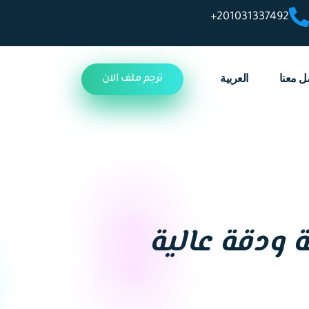
201031337492+
ل معنا
العربية
ترجم ملف الان
ة ودقة عالية