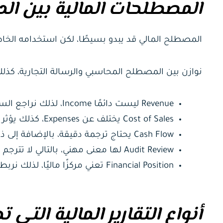
المصطلحات المالية بين الد
المصطلح المالي قد يبدو بسيطًا، لكن استخدامه الخ
نوازن بين المصطلح المحاسبي والرسالة التجارية، كذلك نحافظ على essional Tone
Revenue ليست دائمًا Income، لذلك نراجع السياق قبل اختيار المصطلح.
Cost of Sales يختلف عن Expenses، كذلك يؤثر الخلط بينهما على فهم النتائج.
Cash Flow يحتاج ترجمة دقيقة، بالإضافة إلى ذلك لا يساوي الربح المحاسبي.
Audit Review لها معنى مهني، بالتالي لا تترجم باعتبارها مراجعة عامة فقط.
Financial Position تعني مركزًا ماليًا، لذلك نربطها بالقائمة الصحيحة.
أنواع التقارير المالية التي