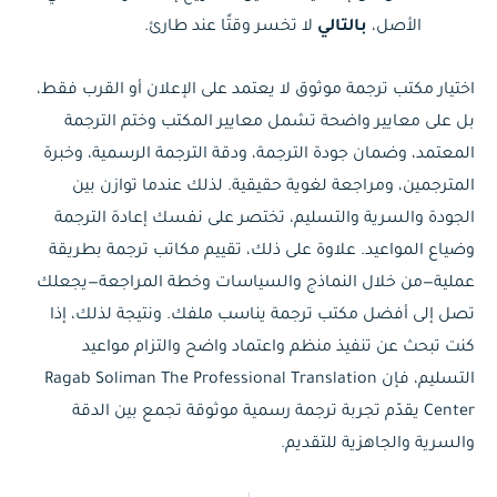
الأصل،
بالتالي
لا تخسر وقتًا عند طارئ.
اختيار مكتب ترجمة موثوق لا يعتمد على الإعلان أو القرب فقط،
بل على معايير واضحة تشمل معايير المكتب وختم الترجمة
المعتمد، وضمان جودة الترجمة، ودقة الترجمة الرسمية، وخبرة
المترجمين، ومراجعة لغوية حقيقية. لذلك عندما توازن بين
الجودة والسرية والتسليم، تختصر على نفسك إعادة الترجمة
وضياع المواعيد. علاوة على ذلك، تقييم مكاتب ترجمة بطريقة
عملية—من خلال النماذج والسياسات وخطة المراجعة—يجعلك
تصل إلى أفضل مكتب ترجمة يناسب ملفك. ونتيجة لذلك، إذا
كنت تبحث عن تنفيذ منظم واعتماد واضح والتزام مواعيد
التسليم، فإن Ragab Soliman The Professional Translation
Center يقدّم تجربة ترجمة رسمية موثوقة تجمع بين الدقة
والسرية والجاهزية للتقديم.