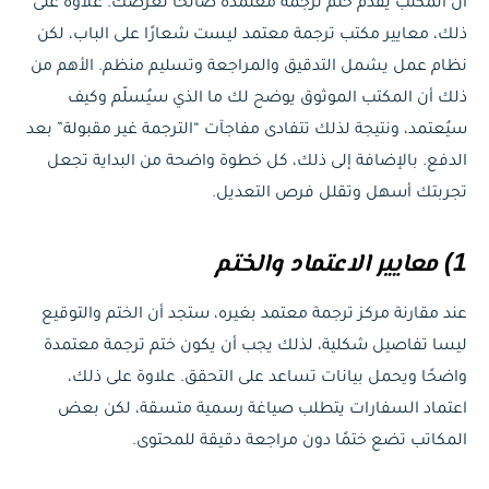
أن المكتب يقدم ختم ترجمة معتمدة صالحًا لغرضك. علاوة على
ذلك، معايير مكتب ترجمة معتمد ليست شعارًا على الباب، لكن
نظام عمل يشمل التدقيق والمراجعة وتسليم منظم. الأهم من
ذلك أن المكتب الموثوق يوضح لك ما الذي سيُسلّم وكيف
سيُعتمد، ونتيجة لذلك تتفادى مفاجآت “الترجمة غير مقبولة” بعد
الدفع. بالإضافة إلى ذلك، كل خطوة واضحة من البداية تجعل
تجربتك أسهل وتقلل فرص التعديل.
1) معايير الاعتماد والختم
عند مقارنة مركز ترجمة معتمد بغيره، ستجد أن الختم والتوقيع
ليسا تفاصيل شكلية، لذلك يجب أن يكون ختم ترجمة معتمدة
واضحًا ويحمل بيانات تساعد على التحقق. علاوة على ذلك،
اعتماد السفارات يتطلب صياغة رسمية متسقة، لكن بعض
المكاتب تضع ختمًا دون مراجعة دقيقة للمحتوى.